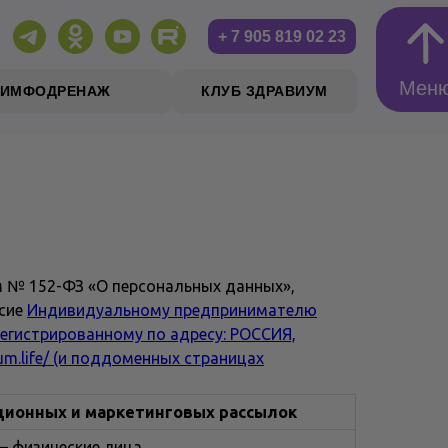
+ 7 905 819 02 23
Мен
ЛИМФОДРЕНАЖ
КЛУБ ЗДРАВИУМ
Мен
м № 152-ФЗ «О персональных данных»,
асие
Индивидуальному предпринимателю
егистрированному по адресу: РОССИЯ,
um.life/
(и поддоменных страницах
ионных и маркетинговых рассылок
– физические лица