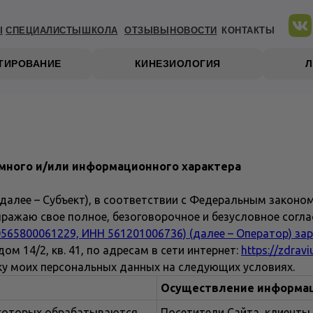
Ы
СПЕЦИАЛИСТЫ
ШКОЛА
ОТЗЫВЫ
НОВОСТИ
КОНТАКТЫ
СТИРОВАНИЕ
КИНЕЗИОЛОГИЯ
много и/или информационного характера
далее – Субъект), в соответствии с Федеральным законо
выражаю свое полное, безоговорочное и безусловное согл
65800061229, ИНН 561201006736) (далее – Оператор) зар
ом 14/2, кв. 41, по адресам в сети интернет:
https://zdravi
тку моих персональных данных на следующих условиях.
Осуществление информац
 которых обрабатываются
Посетители Сайта, клиенты 