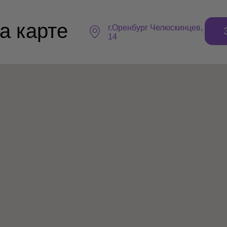
а карте
г.Оренбург ​Челюскинцев,
14