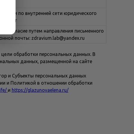
ередачи по внутренней сети юридического
Интернет
ать Согласие путем направления письменного
онной почты: zdravium.lab@yandex.ru
 цели обработки персональных данных. В
ональных данных, размещенной на сайте
атор и Субъекты персональных данных
и и Политикой в отношении обработки
ife/
и
https://glazunovaelena.ru/