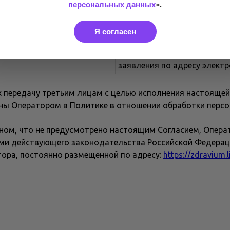
персональных данных
».
- голосовые вызовы.
автоматизированная, без п
Я согласен
лица, с передачей по сети 
Субъект имеет право отозв
заявления по адресу электр
 передачу третьим лицам с целью исполнения настоящей
ены Оператором в Политике в отношении обработки перс
ьном, что не предусмотрено настоящим Согласием, Опер
и действующего законодательства Российской Федераци
ора, постоянно размещенной по адресу:
https://zdravium.l