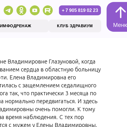
+ 7 905 819 02 23
Мен
ЛИМФОДРЕНАЖ
КЛУБ ЗДРАВИУМ
ене Владимировне Глазуновой, когда
Мен
еванием сердца в областную больницу
рти. Елена Владимировна его
тилась с защемлением седалищного
ога так, что практически 3 месяца по
ла нормально передвигаться. И здесь
адимировны очень помогли. К тому
за время наблюдения. С тех пор
ся с мужем у Елены Владимировны.