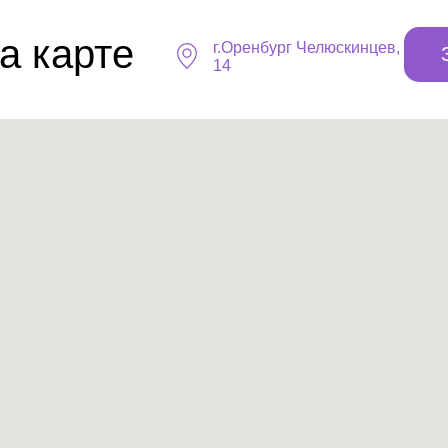
а карте
г.Оренбург ​Челюскинцев,
14