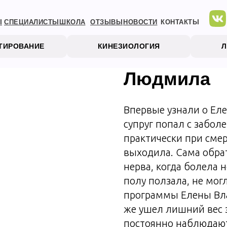
Ы
СПЕЦИАЛИСТЫ
ШКОЛА
ОТЗЫВЫ
НОВОСТИ
КОНТАКТЫ
СТИРОВАНИЕ
КИНЕЗИОЛОГИЯ
Людмила
Впервые узнали о Ел
супруг попал с забол
практически при сме
выходила. Сама обра
нерва, когда болела н
полу ползала, не мог
программы Елены Вл
же ушел лишний вес 
постоянно наблюдают