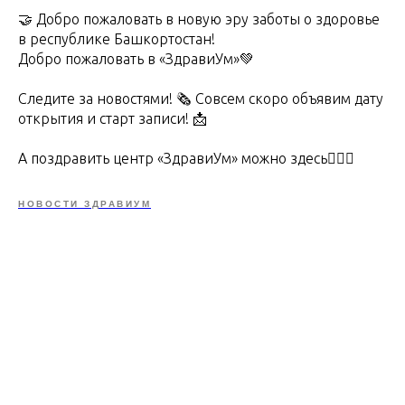
🤝 Добро пожаловать в новую эру заботы о здоровье
в республике Башкортостан!
Добро пожаловать в «ЗдравиУм»💚
Следите за новостями! 🗞️ Совсем скоро объявим дату
открытия и старт записи! 📩
А поздравить центр «ЗдравиУм» можно здесь👇🏻🔥
НОВОСТИ ЗДРАВИУМ