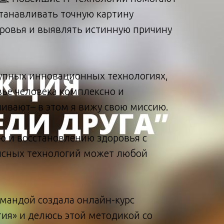
станавливать точную картину
оровья и выявлять истинную причину
тупных инновационных технологиях,
вье человека комплексно и
ивают– в этом я вижу свою миссию.
ю и восстановлению здоровья с
сных технологий может любой
омандой создала онлайн-курс
етия» и делюсь этой методикой со