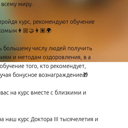
 всему миру.
пройдя курс, рекомендуют обучение
омым👩🏼‍🤝‍👩🏽🌍
ь большему числу людей получить
ниям и методам оздоровления, в а
обучение того, кто рекомендует,
учая бонусное вознаграждение🎁
ас на курс вместе с близкими и
а наш курс Доктора III тысячелетия и