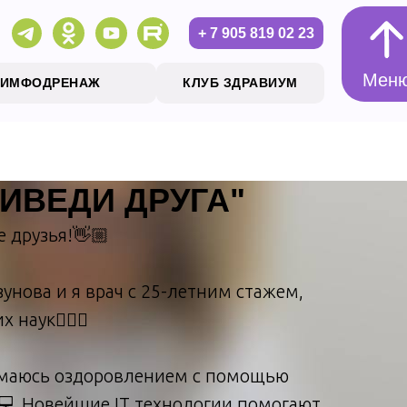
+ 7 905 819 02 23
Мен
ЛИМФОДРЕНАЖ
КЛУБ ЗДРАВИУМ
ИВЕДИ ДРУГА"
Мен
е друзья!👋🏼
зунова и я врач с 25-летним стажем,
наук👩🏼‍⚕️
нимаюсь оздоровлением с помощью
💻 Новейшие IT технологии помогают