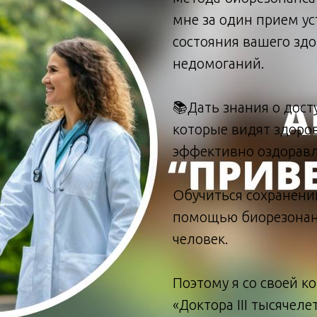
мне за один прием у
состояния вашего зд
недомоганий.
📚Дать знания о дос
которые видят здоро
эффективно оздоравл
Обучиться сохранени
помощью биорезонан
человек.
Поэтому я со своей к
«Доктора III тысячел