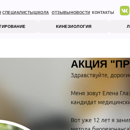
Ы
СПЕЦИАЛИСТЫ
ШКОЛА
ОТЗЫВЫ
НОВОСТИ
КОНТАКТЫ
СТИРОВАНИЕ
КИНЕЗИОЛОГИЯ
АКЦИЯ "ПР
Здравствуйте, дороги
Меня зовут Елена Гла
кандидат медицинских 
Вот уже 12 лет я за
метода биорезонанса