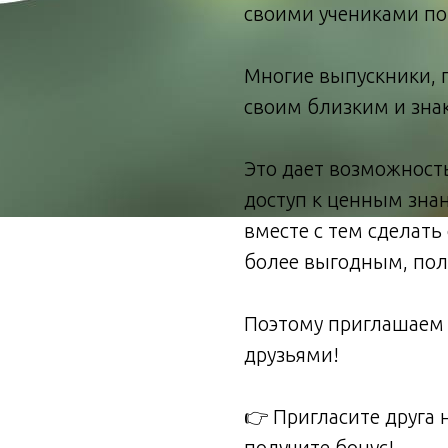
своими учениками по
Многие выпускники, 
своим близким и знак
Это дает возможност
доступ к ценным зна
вместе с тем сделать 
более выгодным, пол
Поэтому приглашаем в
друзьями!
👉 Пригласите друга н
получите бонус!