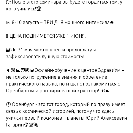
💥 После этого семинара вы будете гордиться тем, у
кого учились!🏆
📅 8-10 августа – ТРИ ДНЯ мощного интенсива🔥
‼️ ЦЕНА ПОДНИМЕТСЯ УЖЕ 1 ИЮНЯ!
🔐До 31 мая можно внести предоплату и
зафиксировать лучшую стоимость!
👩🏼‍💻🧑🏽‍💻Офлайн-обучение в центре ЗдравиУм –
Мы на карте
не только погружение в знания и обретение
практического навыка, но и шанс познакомиться с
г.Оренбург ​Челюскинцев,
Оренбургом и расширить свой кругозор! ✈️🌆
14
🕑 Оренбург - это тот город, который по праву имеет
ЗАПИСАТЬСЯ В ДРУГОМ ГОРОДЕ
связь с космической историей, потому что здесь
учился первый космонавт планеты Юрий Алексеевич
Гагарин🧑🏼‍🚀