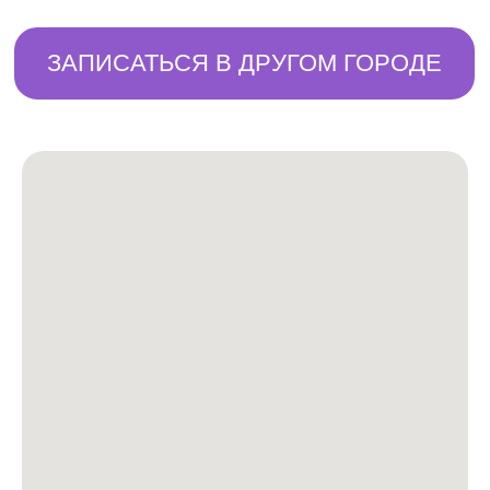
Согласие на обработку ПД
Оферта
Согласие на рекламу
Согласие на cookie
Оператор включен в реестр под регистрационным
№ 56-22-007698
(Приказ №114 от 11.10.2022)
Разработка сайта