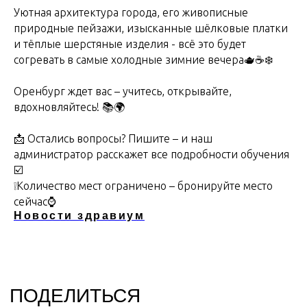
Уютная архитектура города, его живописные
природные пейзажи, изысканные шёлковые платки
и тёплые шерстяные изделия - всё это будет
согревать в самые холодные зимние вечера🫖☕️❄️
Оренбург ждет вас – учитесь, открывайте,
вдохновляйтесь! 📚🌍
📩 Остались вопросы? Пишите – и наш
администратор расскажет все подробности обучения
☑️
Отзывы
О центре
❕Количество мест ограничено – бронируйте место
Франшиза
Услуги
сейчас⌚️
Контакты
Цены
Новости здравиум
Новости
Специалисты
Документы
Школа
График работы