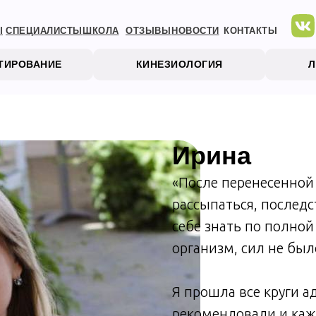
Ы
СПЕЦИАЛИСТЫ
ШКОЛА
ОТЗЫВЫ
НОВОСТИ
КОНТАКТЫ
СТИРОВАНИЕ
КИНЕЗИОЛОГИЯ
Ирина
«После перенесенной
рассыпаться, последс
себе знать по полной
организм, сил не был
Я прошла все круги а
рекомендовали и каж