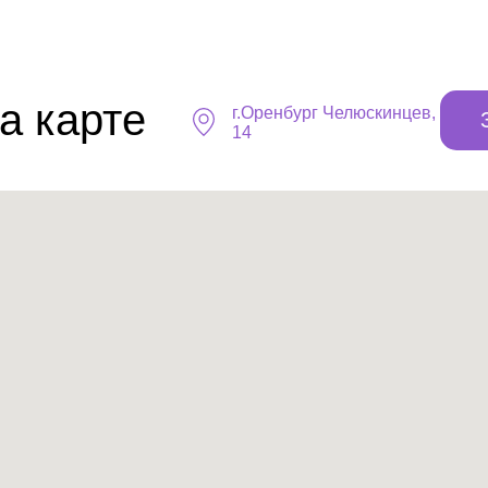
а карте
г.Оренбург ​Челюскинцев,
14