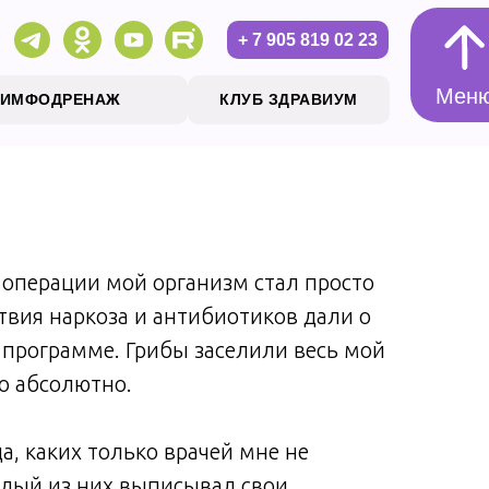
+ 7 905 819 02 23
Мен
ЛИМФОДРЕНАЖ
КЛУБ ЗДРАВИУМ
Мен
 операции мой организм стал просто
твия наркоза и антибиотиков дали о
 программе. Грибы заселили весь мой
о абсолютно.
да, каких только врачей мне не
дый из них выписывал свои