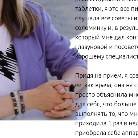
таблетки, я это все п
слушала все советы и
соломинку и, в резуль
который мне дал ко
Глазуновой и посовето
хорошему специалисту
Придя на прием, я с
ее, как врача, она на
просто объяснила мне
для себя, что больше 
выполнять то, что м
приходила 1 раз в не
приобрела себе аппа