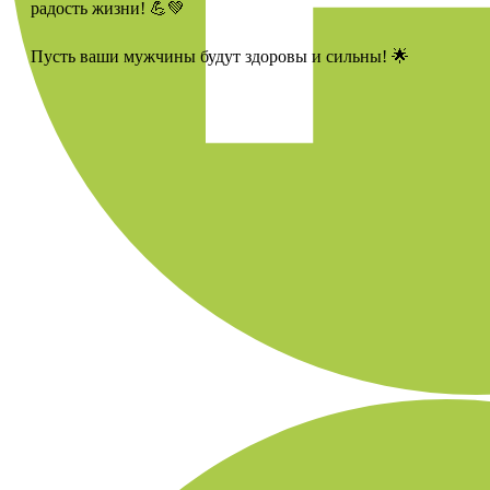
радость жизни! 💪💚
Пусть ваши мужчины будут здоровы и сильны! 🌟