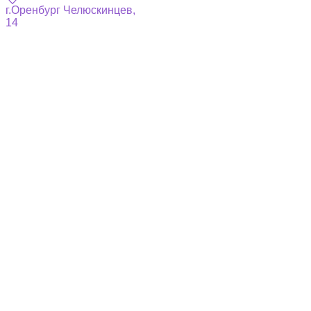
г.Оренбург ​Челюскинцев,
14